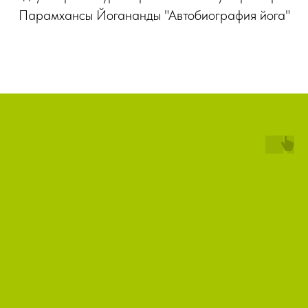
Парамхансы Йогананды "Автобиография йога"