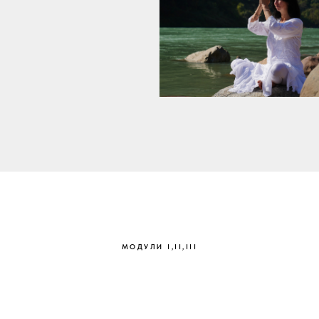
МОДУЛИ I,II,III