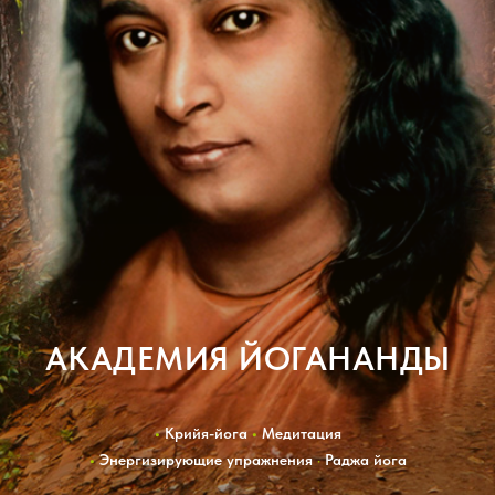
АКАДЕМИЯ ЙОГАНАНДЫ
•
Крийя-йога
•
Медитация
•
Энергизирующие упражнения
•
Раджа йога